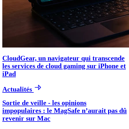
CloudGear, un navigateur qui transcende
les services de cloud gaming sur iPhone et
iPad
Actualités
Sortie de veille - les opinions
impopulaires : le MagSafe n’aurait pas dû
revenir sur Mac