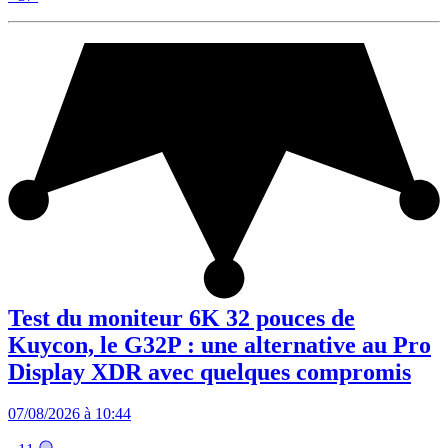
Test du moniteur 6K 32 pouces de
Kuycon, le G32P : une alternative au Pro
Display XDR avec quelques compromis
07/08/2026 à 10:44