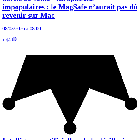
impopulaires : le MagSafe n’aurait pas dû
revenir sur Mac
08/08/2026 à 08:00
• 44