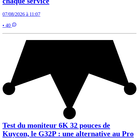
chaque service
07/08/2026 à 11:07
• 40
Test du moniteur 6K 32 pouces de
Kuycon, le G32P : une alternative au Pro