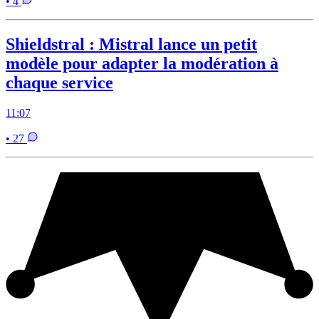
• 4
Shieldstral : Mistral lance un petit
modèle pour adapter la modération à
chaque service
11:07
• 27