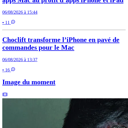
06/08/2026 à 15:44
• 11
Choclift transforme l’iPhone en pavé de
commandes pour le Mac
06/08/2026 à 13:37
• 16
Image du moment