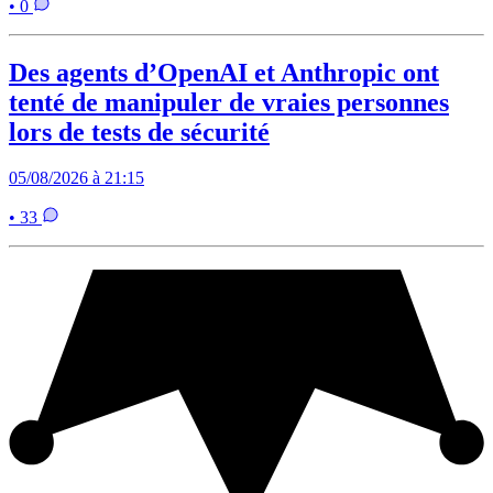
• 0
Des agents d’OpenAI et Anthropic ont
tenté de manipuler de vraies personnes
lors de tests de sécurité
05/08/2026 à 21:15
• 33