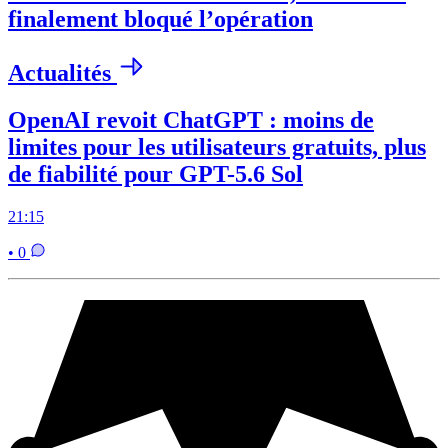
finalement bloqué l’opération
Actualités
OpenAI revoit ChatGPT : moins de
limites pour les utilisateurs gratuits, plus
de fiabilité pour GPT-5.6 Sol
21:15
• 0