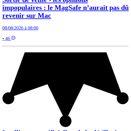
impopulaires : le MagSafe n’aurait pas dû
revenir sur Mac
08/08/2026 à 08:00
• 46