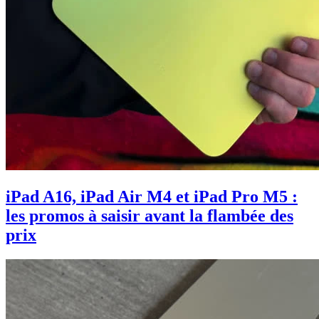
iPad A16, iPad Air M4 et iPad Pro M5 :
les promos à saisir avant la flambée des
prix