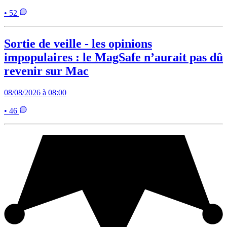
• 52
Sortie de veille - les opinions
impopulaires : le MagSafe n’aurait pas dû
revenir sur Mac
08/08/2026 à 08:00
• 46