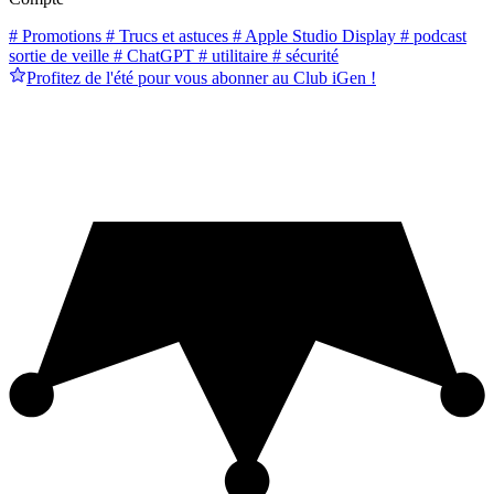
# Promotions
# Trucs et astuces
# Apple Studio Display
# podcast
sortie de veille
# ChatGPT
# utilitaire
# sécurité
Profitez de l'été pour vous abonner au Club iGen !