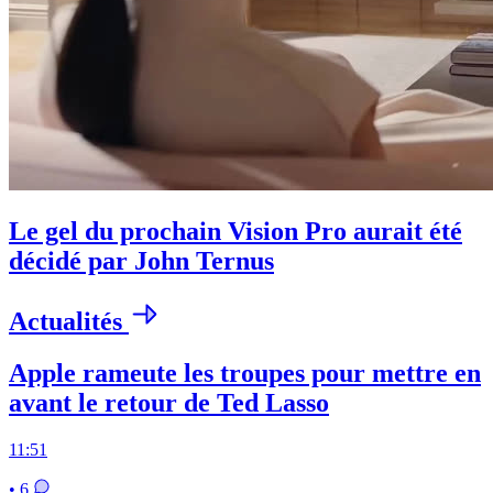
Le gel du prochain Vision Pro aurait été
décidé par John Ternus
Actualités
Apple rameute les troupes pour mettre en
avant le retour de Ted Lasso
11:51
• 6