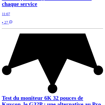
chaque service
11:07
• 27
Test du moniteur 6K 32 pouces de
Kuycon, le G32P : une alternative au Pro