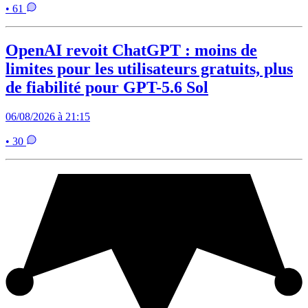
• 61
OpenAI revoit ChatGPT : moins de
limites pour les utilisateurs gratuits, plus
de fiabilité pour GPT-5.6 Sol
06/08/2026 à 21:15
• 30