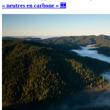
« neutres en carbone » 🆕