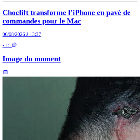
Choclift transforme l’iPhone en pavé de
commandes pour le Mac
06/08/2026 à 13:37
• 15
Image du moment