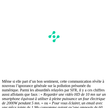
Même si elle part d’un bon sentiment, cette communication révèle à
nouveau l’ignorance générale sur la pollution présumée du
numérique. Parmi les absurdités relayées par SFR, il y a ces chiffres
aussi affolants que faux : «
Regarder une vidéo HD de 10 mn sur un
smartphone équivaut à utiliser à pleine puissance un four électrique
de 2000W pendant 5 mn
. » ou «
Pour vous éclairer, un email avec
une pièce jointe de 1 Mo consomme autant qu’une ampoule de 60