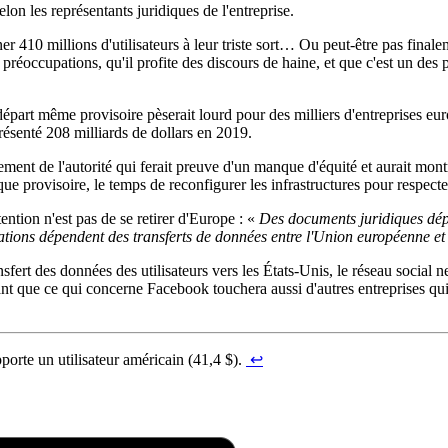
elon les représentants juridiques de l'entreprise.
410 millions d'utilisateurs à leur triste sort… Ou peut-être pas finaleme
ses préoccupations, qu'il profite des discours de haine, et que c'est un d
art même provisoire pèserait lourd pour des milliers d'entreprises europ
résenté 208 milliards de dollars en 2019.
ent de l'autorité qui ferait preuve d'un manque d'équité et aurait mon
ue provisoire, le temps de reconfigurer les infrastructures pour respecte
tion n'est pas de se retirer d'Europe : «
Des documents juridiques dép
ations dépendent des transferts de données entre l'Union européenne et l
ert des données des utilisateurs vers les États-Unis, le réseau social
nt que ce qui concerne Facebook touchera aussi d'autres entreprises qui t
orte un utilisateur américain (41,4 $).
↩︎