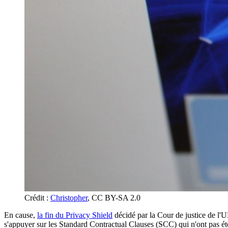
Crédit :
Christopher
, CC BY-SA 2.0
En cause,
la fin du Privacy Shield
décidé par la Cour de justice de l'U
s'appuyer sur les Standard Contractual Clauses (SCC) qui n'ont pas ét