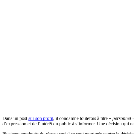
Dans un post
sur son profil
, il condamne toutefois à titre «
personnel
»
d’expression et de l’intérêt du public à s’informer. Une décision qui ne
Plusieurs employés du réseau social se sont exprimés contre la décisi