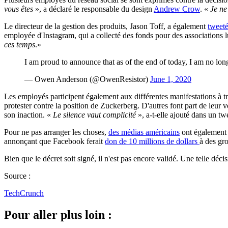
vous êtes
», a déclaré le responsable du design
Andrew Crow
. «
Je ne
Le directeur de la gestion des produits, Jason Toff, a également
tweet
employée d'Instagram, qui a collecté des fonds pour des associations lut
ces temps
.»
I am proud to announce that as of the end of today, I am no l
— Owen Anderson (@OwenResistor)
June 1, 2020
Les employés participent également aux différentes manifestations à tra
protester contre la position de Zuckerberg. D'autres font part de leur 
son inaction. «
Le silence vaut complicité
», a-t-elle ajouté dans un t
Pour ne pas arranger les choses,
des médias américains
ont également 
annonçant que Facebook ferait
don de 10 millions de dollars
à des gro
Bien que le décret soit signé, il n'est pas encore validé. Une telle déc
Source :
TechCrunch
Pour aller plus loin :