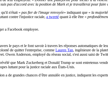
 suis pas d'accord avec la position de Mark et je travaillerai pour faire
é
qu'il n'était «
pas fier de l'image renvoyée
» indiquant que «
la majorit
tant contre l'injustice raciale,
a tweeté
quant à elle être «
profondément 
onger a Facebook employee.
vers le pays et le font savoir à travers les réponses automatiques de leu
volonté de quitter l'entreprise, comme
Lauren Tan
, ingénieure de la plat
weet. Owen Anderson, employé du réseau social, s'est aussi saisi de Twi
révélé que Mark Zuckerberg et Donald Trump se sont entretenus vendred
upes luttant pour la justice raciale aux États-Unis.
ision a de grandes chances d’être annulée en justice, indiquent les exper