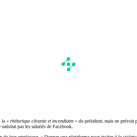
 la «
rhétorique clivante et incendiaire
» du président, mais ne prévoit 
 satisfait pas les salariés de Facebook.
on de leur employeur. «
Donner une plateforme pour inciter à la violence