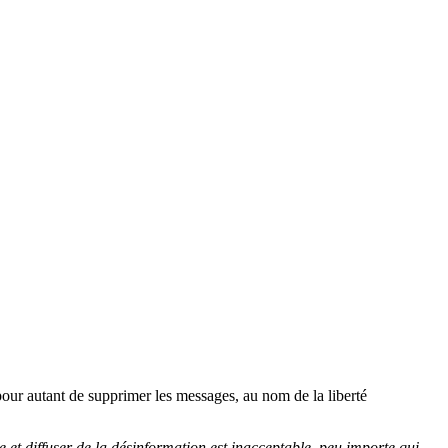
pour autant de supprimer les messages, au nom de la liberté
 et diffuser de la désinformation est inacceptable, peu importe qui