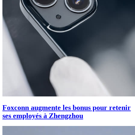
Foxconn augmente les bonus pour retenir
ses employés à Zhengzhou