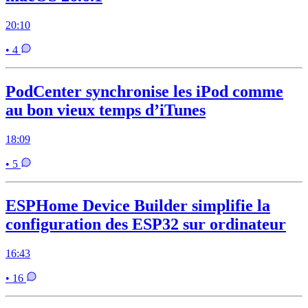
20:10
• 4
PodCenter synchronise les iPod comme
au bon vieux temps d’iTunes
18:09
• 5
ESPHome Device Builder simplifie la
configuration des ESP32 sur ordinateur
16:43
• 16