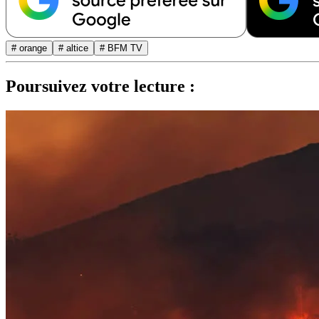
# orange
# altice
# BFM TV
Poursuivez votre lecture :