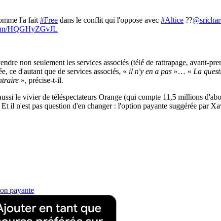
omme l'a fait
#Free
dans le conflit qui l'oppose avec
#Altice
??
@srichar
r.com/HQGHyZGvJL
dre non seulement les services associés (télé de rattrapage, avant-premiè
ée, ce d'autant que de services associés, «
il n'y en a pas
»… «
La quest
traire
», précise-t-il.
ussi le vivier de téléspectateurs Orange (qui compte 11,5 millions d'ab
t il n'est pas question d'en changer : l'option payante suggérée par Xa
ion payante