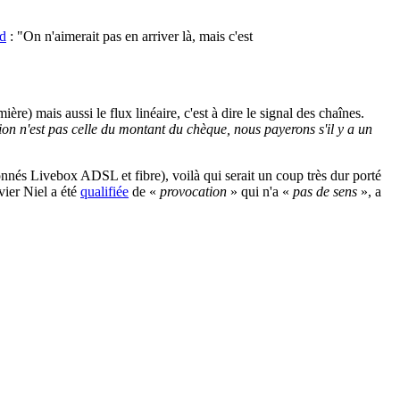
d
: "On n'aimerait pas en arriver là, mais c'est
re) mais aussi le flux linéaire, c'est à dire le signal des chaînes.
ion n'est pas celle du montant du chèque, nous payerons s'il y a un
onnés Livebox ADSL et fibre), voilà qui serait un coup très dur porté
vier Niel a été
qualifiée
de «
provocation
» qui n'a «
pas de sens
», a