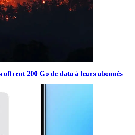
 offrent 200 Go de data à leurs abonnés