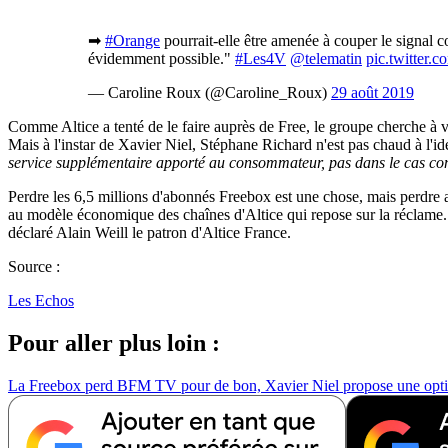
➡
#Orange
pourrait-elle être amenée à couper le signal c
évidemment possible."
#Les4V
@telematin
pic.twitte
— Caroline Roux (@Caroline_Roux)
29 août 2019
Comme Altice a tenté de le faire auprès de Free, le groupe cherche à ven
Mais à l'instar de Xavier Niel, Stéphane Richard n'est pas chaud à l'id
service supplémentaire apporté au consommateur, pas dans le cas con
Perdre les 6,5 millions d'abonnés Freebox est une chose, mais perdre a
au modèle économique des chaînes d'Altice qui repose sur la réclame. E
déclaré Alain Weill le patron d'Altice France.
Source :
Les Echos
Pour aller plus loin :
La Freebox perd BFM TV pour de bon, Xavier Niel propose une opt