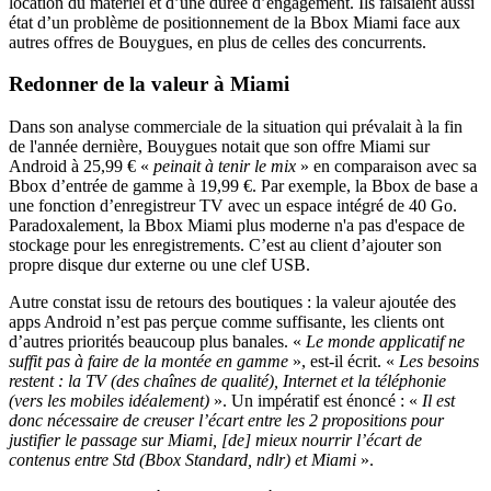
location du matériel et d’une durée d’engagement. Ils faisaient aussi
état d’un problème de positionnement de la Bbox Miami face aux
autres offres de Bouygues, en plus de celles des concurrents.
Redonner de la valeur à Miami
Dans son analyse commerciale de la situation qui prévalait à la fin
de l'année dernière, Bouygues notait que son offre Miami sur
Android à 25,99 € «
peinait à tenir le mix
» en comparaison avec sa
Bbox d’entrée de gamme à 19,99 €. Par exemple, la Bbox de base a
une fonction d’enregistreur TV avec un espace intégré de 40 Go.
Paradoxalement, la Bbox Miami plus moderne n'a pas d'espace de
stockage pour les enregistrements. C’est au client d’ajouter son
propre disque dur externe ou une clef USB.
Autre constat issu de retours des boutiques : la valeur ajoutée des
apps Android n’est pas perçue comme suffisante, les clients ont
d’autres priorités beaucoup plus banales. «
Le monde applicatif ne
suffit pas à faire de la montée en gamme
», est-il écrit. «
Les besoins
restent : la TV (des chaînes de qualité), Internet et la téléphonie
(vers les mobiles idéalement)
». Un impératif est énoncé : «
Il est
donc nécessaire de creuser l’écart entre les 2 propositions pour
justifier le passage sur Miami, [de] mieux nourrir l’écart de
contenus entre Std (Bbox Standard, ndlr) et Miami
».