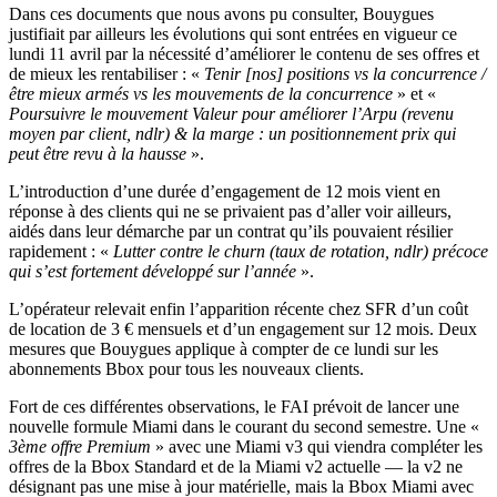
Dans ces documents que nous avons pu consulter, Bouygues
justifiait par ailleurs les évolutions qui sont entrées en vigueur ce
lundi 11 avril par la nécessité d’améliorer le contenu de ses offres et
de mieux les rentabiliser : «
Tenir [nos] positions vs la concurrence /
être mieux armés vs les mouvements de la concurrence
» et «
Poursuivre le mouvement Valeur pour améliorer l’Arpu (revenu
moyen par client, ndlr) & la marge : un positionnement prix qui
peut être revu à la hausse
».
L’introduction d’une durée d’engagement de 12 mois vient en
réponse à des clients qui ne se privaient pas d’aller voir ailleurs,
aidés dans leur démarche par un contrat qu’ils pouvaient résilier
rapidement : «
Lutter contre le churn (taux de rotation, ndlr) précoce
qui s’est fortement développé sur l’année
».
L’opérateur relevait enfin l’apparition récente chez SFR d’un coût
de location de 3 € mensuels et d’un engagement sur 12 mois. Deux
mesures que Bouygues applique à compter de ce lundi sur les
abonnements Bbox pour tous les nouveaux clients.
Fort de ces différentes observations, le FAI prévoit de lancer une
nouvelle formule Miami dans le courant du second semestre. Une «
3ème offre Premium
» avec une Miami v3 qui viendra compléter les
offres de la Bbox Standard et de la Miami v2 actuelle — la v2 ne
désignant pas une mise à jour matérielle, mais la Bbox Miami avec