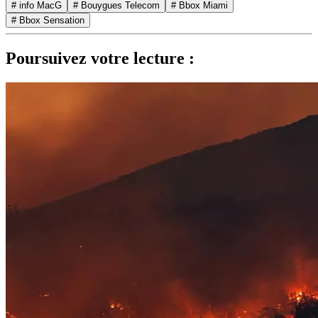
# info MacG
# Bouygues Telecom
# Bbox Miami
# Bbox Sensation
Poursuivez votre lecture :