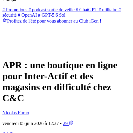
# Promotions
# podcast sortie de veille
# ChatGPT
# utilitaire
#
sécurité
# OpenAI
# GPT-5.6 Sol
Profitez de l'été pour vous abonner au Club iGen !
APR : une boutique en ligne
pour Inter-Actif et des
magasins en difficulté chez
C&C
Nicolas Furno
vendredi 05 juin 2026 à 12:37 •
29