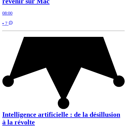
revenir sur Mac
08:00
• 7
Intelligence artificielle : de la désillusion
à la révolte