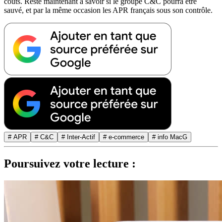
coûts. Reste maintenant à savoir si le groupe C&C pourra être
sauvé, et par la même occasion les APR français sous son contrôle.
# APR
# C&C
# Inter-Actif
# e-commerce
# info MacG
Poursuivez votre lecture :