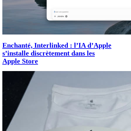
Enchanté, Interlinked : l’IA d’Apple
s’installe discrètement dans les
Apple Store