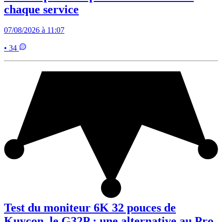
chaque service
07/08/2026 à 11:07
• 34
Test du moniteur 6K 32 pouces de
Kuycon, le G32P : une alternative au Pro