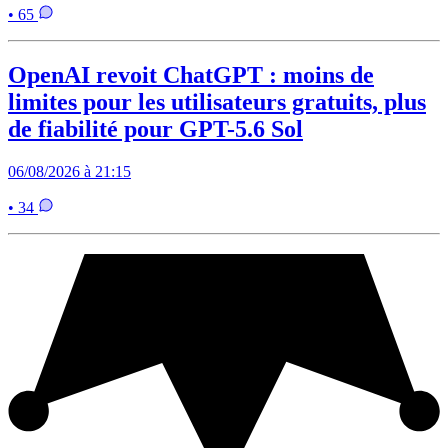
• 65
OpenAI revoit ChatGPT : moins de
limites pour les utilisateurs gratuits, plus
de fiabilité pour GPT-5.6 Sol
06/08/2026 à 21:15
• 34