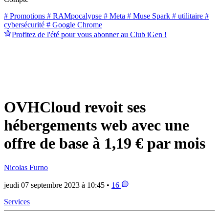
# Promotions
# RAMpocalypse
# Meta
# Muse Spark
# utilitaire
#
cybersécurité
# Google Chrome
Profitez de l'été pour vous abonner au Club iGen !
OVHCloud revoit ses
hébergements web avec une
offre de base à 1,19 € par mois
Nicolas Furno
jeudi 07 septembre 2023 à 10:45 •
16
Services