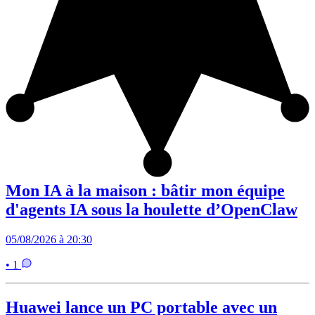
Mon IA à la maison : bâtir mon équipe
d'agents IA sous la houlette d’OpenClaw
05/08/2026 à 20:30
• 1
Huawei lance un PC portable avec un