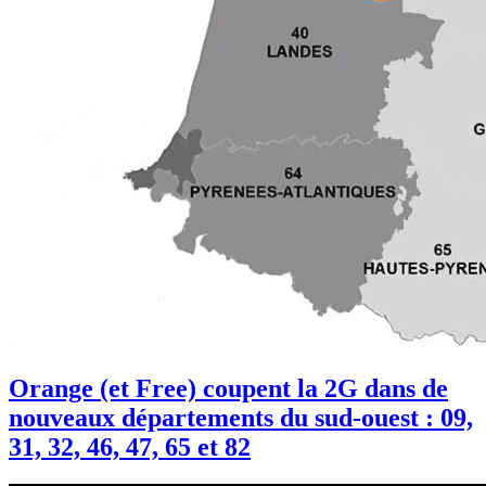
Orange (et Free) coupent la 2G dans de
nouveaux départements du sud-ouest : 09,
31, 32, 46, 47, 65 et 82