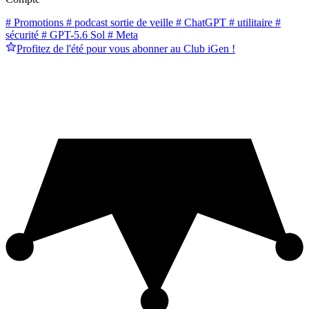
# Promotions
# podcast sortie de veille
# ChatGPT
# utilitaire
#
sécurité
# GPT-5.6 Sol
# Meta
Profitez de l'été pour vous abonner au Club iGen !