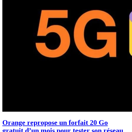
Orange repropose un forfait 20 Go
gratuit d’un mois pour tester son réseau