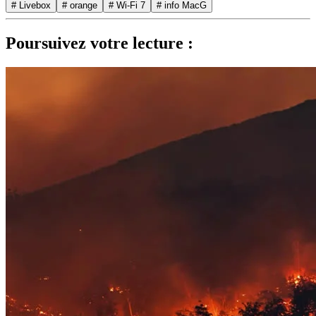
# Livebox
# orange
# Wi-Fi 7
# info MacG
Poursuivez votre lecture :