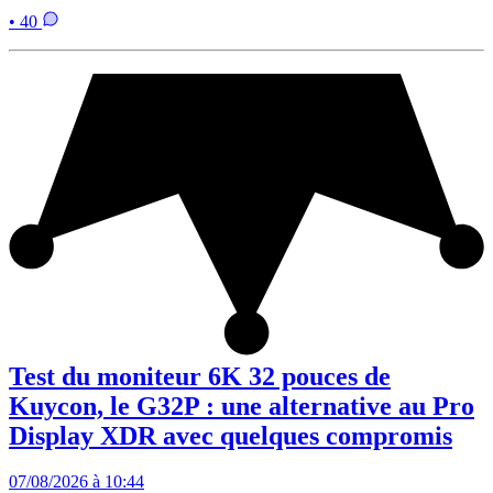
• 40
Test du moniteur 6K 32 pouces de
Kuycon, le G32P : une alternative au Pro
Display XDR avec quelques compromis
07/08/2026 à 10:44