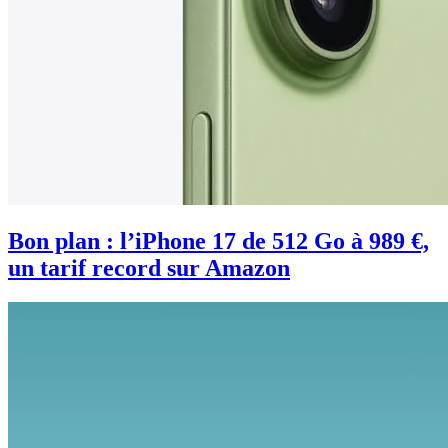
Bon plan : l’iPhone 17 de 512 Go à 989 €,
un tarif record sur Amazon