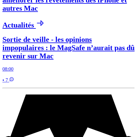
améliorer les revêtements des iPhone et
autres Mac
Actualités
Sortie de veille - les opinions
impopulaires : le MagSafe n’aurait pas dû
revenir sur Mac
08:00
• 7