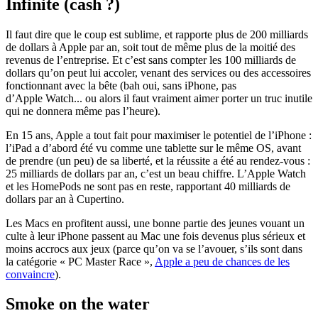
Infinite (cash ?)
Il faut dire que le coup est sublime, et rapporte plus de 200 milliards
de dollars à Apple par an, soit tout de même plus de la moitié des
revenus de l’entreprise. Et c’est sans compter les 100 milliards de
dollars qu’on peut lui accoler, venant des services ou des accessoires
fonctionnant avec la bête (bah oui, sans iPhone, pas
d’Apple Watch... ou alors il faut vraiment aimer porter un truc inutile
qui ne donnera même pas l’heure).
En 15 ans, Apple a tout fait pour maximiser le potentiel de l’iPhone :
l’iPad a d’abord été vu comme une tablette sur le même OS, avant
de prendre (un peu) de sa liberté, et la réussite a été au rendez-vous :
25 milliards de dollars par an, c’est un beau chiffre. L’Apple Watch
et les HomePods ne sont pas en reste, rapportant 40 milliards de
dollars par an à Cupertino.
Les Macs en profitent aussi, une bonne partie des jeunes vouant un
culte à leur iPhone passent au Mac une fois devenus plus sérieux et
moins accrocs aux jeux (parce qu’on va se l’avouer, s’ils sont dans
la catégorie « PC Master Race »,
Apple a peu de chances de les
convaincre
).
Smoke on the water