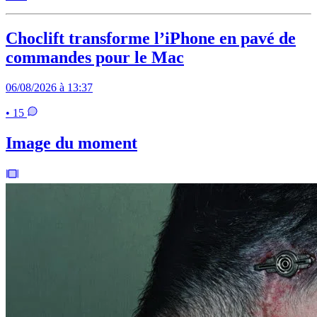
Choclift transforme l’iPhone en pavé de
commandes pour le Mac
06/08/2026 à 13:37
• 15
Image du moment