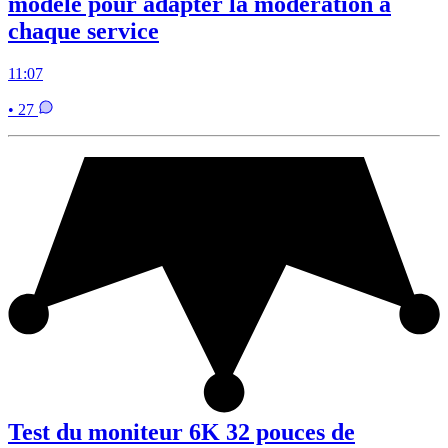
modèle pour adapter la modération à
chaque service
11:07
• 27
Test du moniteur 6K 32 pouces de