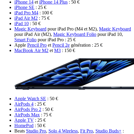
iPhone 14
et
iPhone 14 Plus
: 50 €
iPhone SE
: 25 €
iPad Pro M4
: 100 €
iPad Air M2
: 75 €
iPad 10
: 50 €
Magic Keyboard
pour iPad Pro (M4 et M2),
Magic Keyboard
pour iPad Air (M2),
Magic Keyboard Folio
pour iPad 10,
Smart Folio
pour iPad Pro : 25 €
Apple
Pencil Pro
et
Pencil 2e
génération : 25 €
MacBook Air M2
et
M3
: 150 €
Apple Watch SE
: 50 €
AirPods 4
: 25 €
AirPods Pro 2
: 50 €
AirPods Max
: 75 €
Apple TV
: 25 €
HomePod
: 50 €
Beats
Studio Pro
,
Solo 4 Wireless
,
Fit Pro
,
Studio Buds+
: