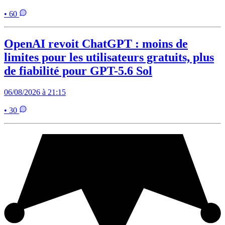
• 60
OpenAI revoit ChatGPT : moins de
limites pour les utilisateurs gratuits, plus
de fiabilité pour GPT-5.6 Sol
06/08/2026 à 21:15
• 30