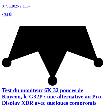
07/08/2026 à 11:07
• 34
Test du moniteur 6K 32 pouces de
Kuycon, le G32P : une alternative au Pro
Display XDR avec quelques compromis