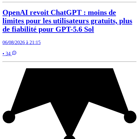
OpenAI revoit ChatGPT : moins de
limites pour les utilisateurs gratuits, plus
de fiabilité pour GPT-5.6 Sol
06/08/2026 à 21:15
• 34