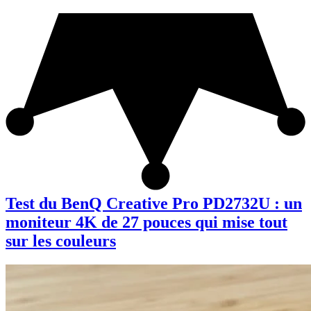
Test du BenQ Creative Pro PD2732U : un
moniteur 4K de 27 pouces qui mise tout
sur les couleurs