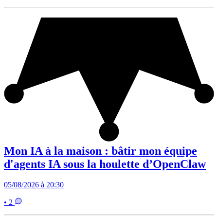
Mon IA à la maison : bâtir mon équipe
d'agents IA sous la houlette d’OpenClaw
05/08/2026 à 20:30
• 2