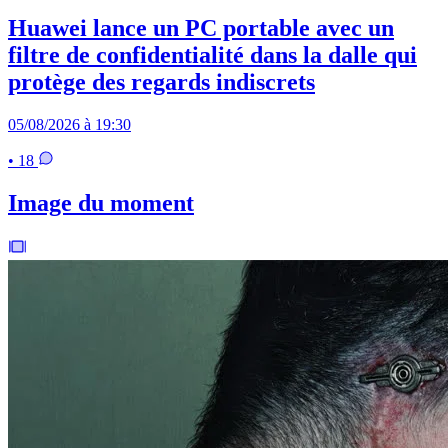
Huawei lance un PC portable avec un
filtre de confidentialité dans la dalle qui
protège des regards indiscrets
05/08/2026 à 19:30
• 18
Image du moment