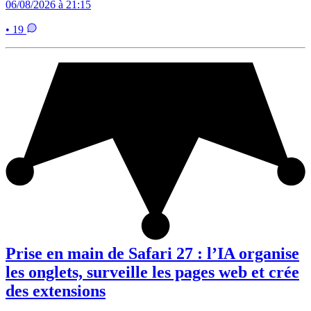
06/08/2026 à 21:15
• 19
Prise en main de Safari 27 : l’IA organise
les onglets, surveille les pages web et crée
des extensions