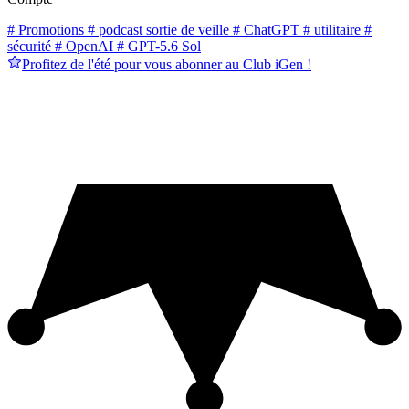
# Promotions
# podcast sortie de veille
# ChatGPT
# utilitaire
#
sécurité
# OpenAI
# GPT-5.6 Sol
Profitez de l'été pour vous abonner au Club iGen !