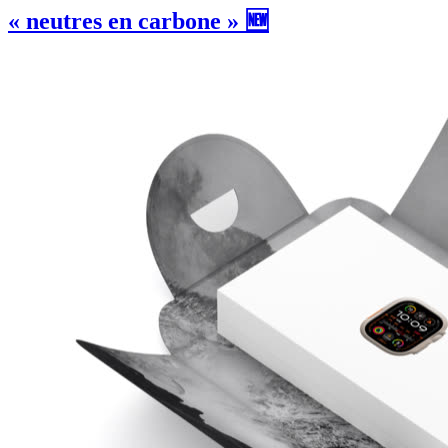
« neutres en carbone » 🆕