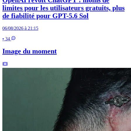
OpenAI revoit ChatGPT : moins de
limites pour les utilisateurs gratuits, plus
de fiabilité pour GPT-5.6 Sol
06/08/2026 à 21:15
• 34
Image du moment