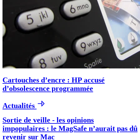
Cartouches d’encre : HP accusé
d’obsolescence programmée
Actualités
Sortie de veille - les opinions
impopulaires : le MagSafe n’aurait pas dû
revenir sur Mac