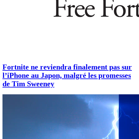
Fortnite ne reviendra finalement pas sur
l’iPhone au Japon, malgré les promesses
de Tim Sweeney