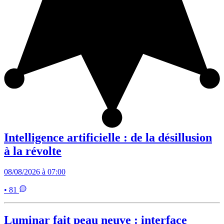
Intelligence artificielle : de la désillusion
à la révolte
08/08/2026 à 07:00
• 81
Luminar fait peau neuve : interface