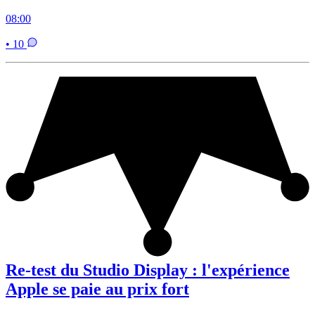
08:00
• 10
Re-test du Studio Display : l'expérience
Apple se paie au prix fort