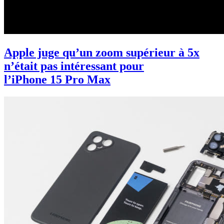
Apple juge qu’un zoom supérieur à 5x
n’était pas intéressant pour
l’iPhone 15 Pro Max