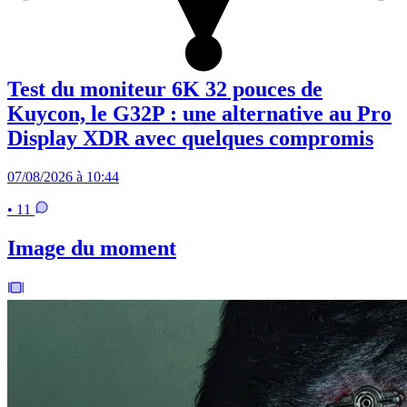
Test du moniteur 6K 32 pouces de
Kuycon, le G32P : une alternative au Pro
Display XDR avec quelques compromis
07/08/2026 à 10:44
• 11
Image du moment