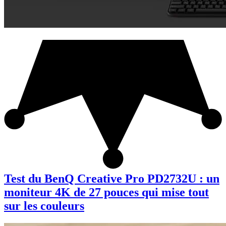
Test du BenQ Creative Pro PD2732U : un
moniteur 4K de 27 pouces qui mise tout
sur les couleurs