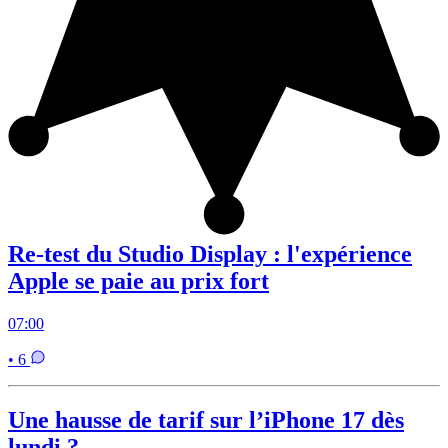
Re-test du Studio Display : l'expérience
Apple se paie au prix fort
07:00
• 6
Une hausse de tarif sur l’iPhone 17 dès
lundi ?