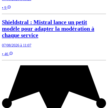
• 9
Shieldstral : Mistral lance un petit
modèle pour adapter la modération à
chaque service
07/08/2026 à 11:07
• 46