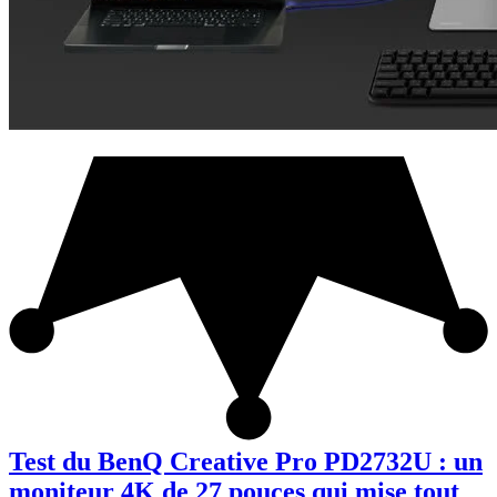
Test du BenQ Creative Pro PD2732U : un
moniteur 4K de 27 pouces qui mise tout