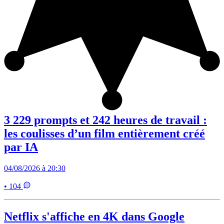
3 229 prompts et 242 heures de travail :
les coulisses d’un film entièrement créé
par IA
04/08/2026 à 20:30
• 104
Netflix s'affiche en 4K dans Google