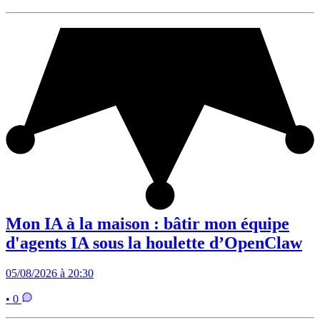
Mon IA à la maison : bâtir mon équipe
d'agents IA sous la houlette d’OpenClaw
05/08/2026 à 20:30
• 0