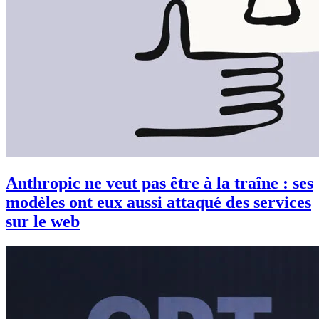
Anthropic ne veut pas être à la traîne : ses
modèles ont eux aussi attaqué des services
sur le web