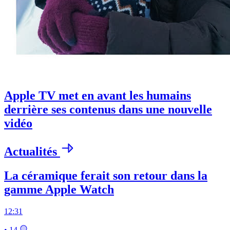
Apple TV met en avant les humains
derrière ses contenus dans une nouvelle
vidéo
Actualités
La céramique ferait son retour dans la
gamme Apple Watch
12:31
• 14