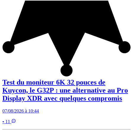
Test du moniteur 6K 32 pouces de
Kuycon, le G32P : une alternative au Pro
Display XDR avec quelques compromis
07/08/2026 à 10:44
• 11