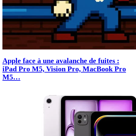
Apple face à une avalanche de fuites :
iPad Pro M5, Vision Pro, MacBook Pro
M5…