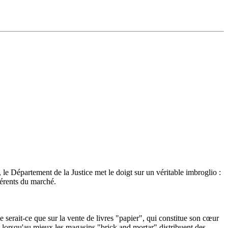
, le Département de la Justice met le doigt sur un véritable imbroglio :
férents du marché.
 serait-ce que sur la vente de livres "papier", qui constitue son cœur
 : lorsqu'au mieux les magasins "brick and mortar" distribuent des