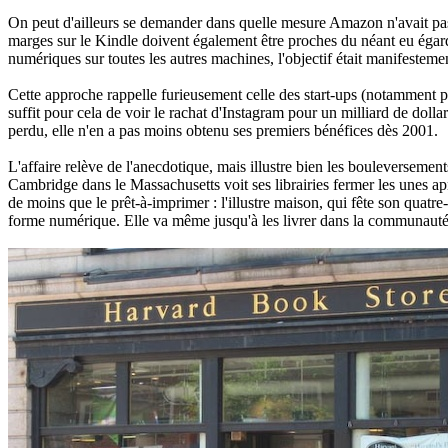
On peut d'ailleurs se demander dans quelle mesure Amazon n'avait pas da
marges sur le Kindle doivent également être proches du néant eu égard 
numériques sur toutes les autres machines, l'objectif était manifestem
Cette approche rappelle furieusement celle des start-ups (notamment po
suffit pour cela de voir le rachat d'Instagram pour un milliard de do
perdu, elle n'en a pas moins obtenu ses premiers bénéfices dès 2001.
L'affaire relève de l'anecdotique, mais illustre bien les bouleversemen
Cambridge dans le Massachusetts voit ses librairies fermer les unes a
de moins que le prêt-à-imprimer : l'illustre maison, qui fête son quatr
forme numérique. Elle va même jusqu'à les livrer dans la communauté