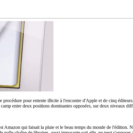
e procédure pour entente illicite à l'encontre d'Apple et de cinq éditeurs
son camp entre deux positions dominantes opposées, sur deux niveaux dif
t Amazon qui faisait la pluie et le beau temps du monde de l'édition. Ne
le nulle chaîne de libraires, aussi imposante soit-elle, ne peut s'opposer