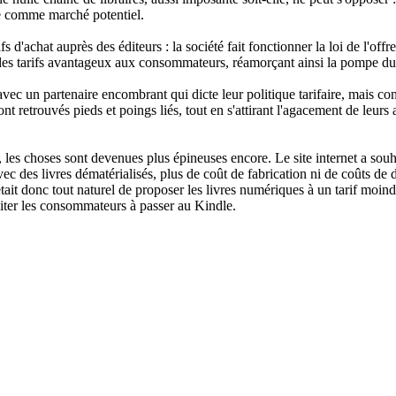
re comme marché potentiel.
 d'achat auprès des éditeurs : la société fait fonctionner la loi de l'of
r des tarifs avantageux aux consommateurs, réamorçant ainsi la pompe du
avec un partenaire encombrant qui dicte leur politique tarifaire, mais c
sont retrouvés pieds et poings liés, tout en s'attirant l'agacement de leu
les choses sont devenues plus épineuses encore. Le site internet a souh
vec des livres dématérialisés, plus de coût de fabrication ni de coûts de
était donc tout naturel de proposer les livres numériques à un tarif moin
nciter les consommateurs à passer au Kindle.