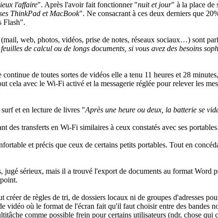
eux l'affaire
". Après l'avoir fait fonctionner "
nuit et jour
" à la place de
rir ses ThinkPad et MacBook
". Ne consacrant à ces deux derniers que 20%
s Flash".
e (mail, web, photos, vidéos, prise de notes, réseaux sociaux…) sont parf
 feuilles de calcul ou de longs documents, si vous avez des besoins soph
e continue de toutes sortes de vidéos elle a tenu 11 heures et 28 minute
ut cela avec le Wi-Fi activé et la messagerie réglée pour relever les 
urf et en lecture de livres "
Après une heure ou deux, la batterie se vida
rant des transferts en Wi-Fi similaires à ceux constatés avec ses portables
nfortable et précis que ceux de certains petits portables. Tout en concéd
 jugé sérieux, mais il a trouvé l'export de documents au format Word perf
point.
ut créer de règles de tri, de dossiers locaux ni de groupes d'adresses
e de vidéo où le format de l'écran fait qu'il faut choisir entre des bande
ultitâche comme possible frein pour certains utilisateurs (ndr, chose qui