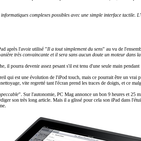
informatiques complexes possibles avec une simple interface tactile. L'av
d après l'avoir utilisé "
Il a tout simplement du sens
" au vu de l'ensembl
nière très convaincante et il sera sans aucun doute un moteur dans la 
oche, il pourra devenir assez pesant s'il est tenu d'une seule main penda
il qui est une évolution de l'iPod touch, mais ce pourrait être un vrai p
nettoyage, vite regretté tant l'écran prend les traces de doigts, et ce m
impeccable
". Sur l'autonomie, PC Mag annonce un bon 9 heures et 25 minut
rédiger son très long article. Mais il a glissé pour cela son iPad dans l'é
rne.