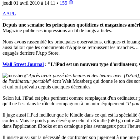
jeudi 01 avril 2010 à 14:11 •
155
AAPL
Depuis une semaine les principaux quotidiens et magazines améric
Magazine publie ses impressions au fil de longs articles.
Nous avons rassemblé les principales observations, critiques et louang
aussi falloir que les concurrents d'Apple se retroussent les manches… E
engagés derrière l'App Store.
Wall Street Journal
: "L'iPad est un nouveau type d'ordinateur, v
"
Après avoir passé des heures et des heures avec [l'iPad],
de l'ordinateur portable
" écrit Walt Mossberg qui donne le ton dès son i
et qui ont prévalu depuis quelques décennies.
Selon lui, l'iPad est plus pertinent comme remplaçant d'un ordinateur po
qu'il ne l'est dans le rôle de compagnon à un autre équipement "
Il pou
Il juge aussi l'iPad meilleur que le Kindle dans ce qui est la spécialité
couleur. Mais le poids plus élevé que celui du Kindle (680 g contre 46
dans l'application iBooks et un catalogue plus avantageux pour l'he
Il insiste aussi sur la nécessité de confronter son jugement à une une p