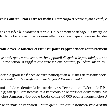
ains ont un iPad entre les mains.
L'embargo d'Apple ayant expiré, c
es adressées à la tablette d'Apple. Un sentiment se dégage : la marge de
t ils ne bénéficient pas, comme elle, de cet avantage à pouvoir décider 
ous devez le toucher et l'utiliser pour l'appréhender complètemen
 je crois que ce nouveau très bel appareil d'Apple a le potentiel pour 
ntroduction. Il suggère que cette tablette pourrait, peut-être, aider les 
rtable (pour les tâches de surf, participation aux sites de réseaux socia
rrait redéfinir les règles comme l'a fait l'iPhone avant lui
".
 (unique) de ce dernier, la lecture de livres électroniques. L'écran de l'i
2 g) fait qu'il sera nécessaire à beaucoup de le tenir des deux mains. M
ure chez Amazon : 400 000 e-books contre 60 000 pour le moment chez 
rise en main de l'appareil "
Parce que l'iPad est un nouveau type d'ordina