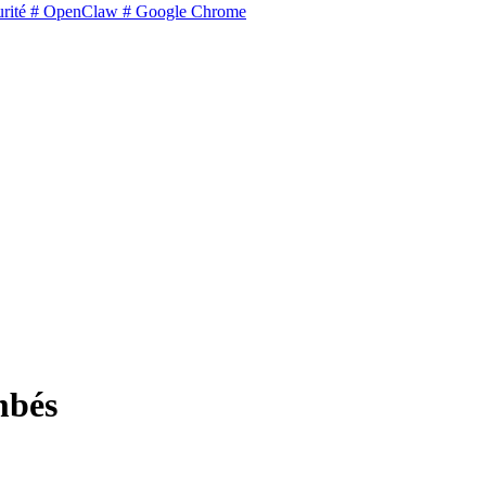
rité
# OpenClaw
# Google Chrome
mbés