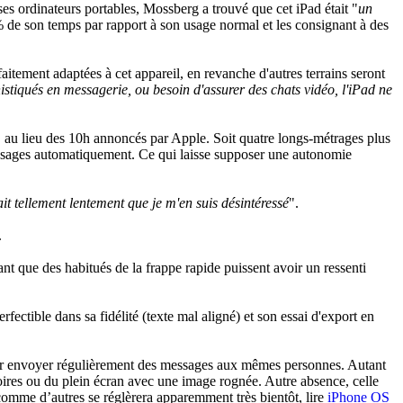
 ses ordinateurs portables, Mossberg a trouvé que cet iPad était "
un
 de son temps par rapport à son usage normal et les consignant à des
aitement adaptées à cet appareil, en revanche d'autres terrains seront
istiqués en messagerie, ou besoin d'assurer des chats vidéo, l'iPad ne
s, au lieu des 10h annoncés par Apple. Soit quatre longs-métrages plus
messages automatiquement. Ce qui laisse supposer une autonomie
it tellement lentement que je m'en suis désintéressé
".
.
ant que des habitués de la frappe rapide puissent avoir un ressenti
ectible dans sa fidélité (texte mal aligné) et son essai d'export en
 pour envoyer régulièrement des messages aux mêmes personnes. Autant
s noires ou du plein écran avec une image rognée. Autre absence, celle
 comme d’autres se réglèrera apparemment très bientôt, lire
iPhone OS