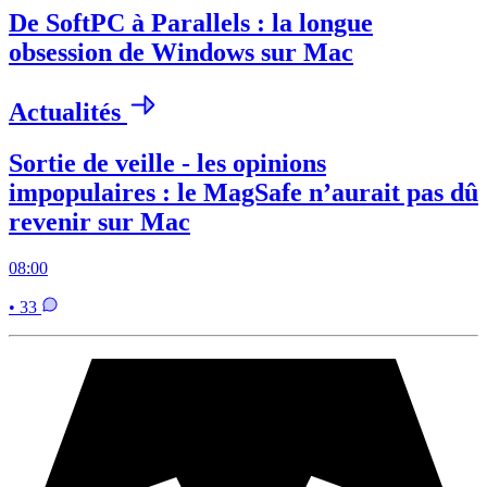
De SoftPC à Parallels : la longue
obsession de Windows sur Mac
Actualités
Sortie de veille - les opinions
impopulaires : le MagSafe n’aurait pas dû
revenir sur Mac
08:00
• 33