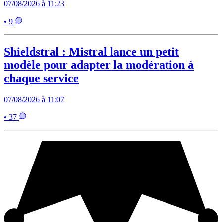
07/08/2026 à 11:23
• 9
Shieldstral : Mistral lance un petit
modèle pour adapter la modération à
chaque service
07/08/2026 à 11:07
• 37