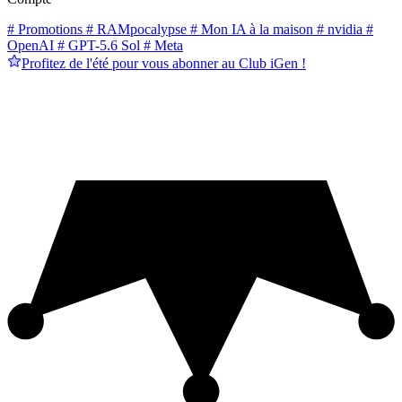
# Promotions
# RAMpocalypse
# Mon IA à la maison
# nvidia
#
OpenAI
# GPT-5.6 Sol
# Meta
Profitez de l'été pour vous abonner au Club iGen !