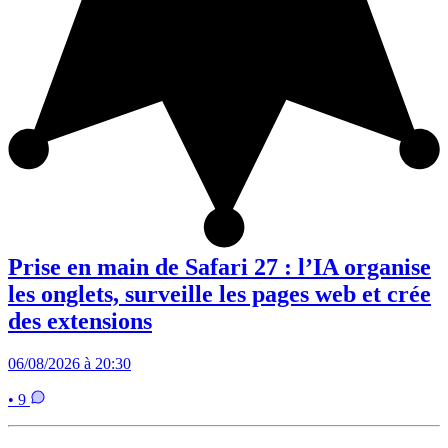
Prise en main de Safari 27 : l’IA organise
les onglets, surveille les pages web et crée
des extensions
06/08/2026 à 20:30
• 9