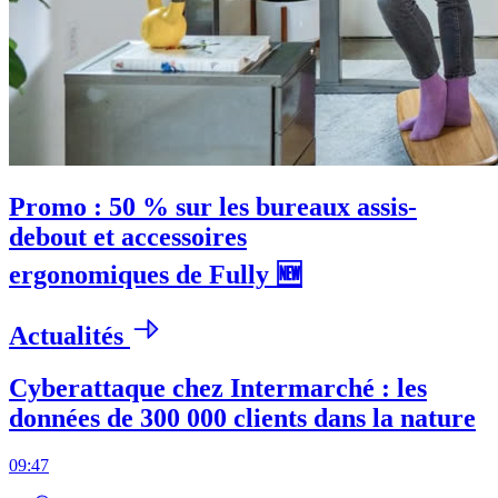
Promo : 50 % sur les bureaux assis-
debout et accessoires
ergonomiques de Fully 🆕
Actualités
Cyberattaque chez Intermarché : les
données de 300 000 clients dans la nature
09:47