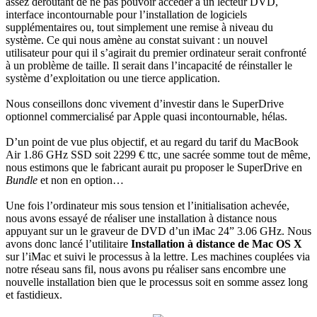
assez déroutant de ne pas pouvoir accéder à un lecteur DVD,
interface incontournable pour l’installation de logiciels
supplémentaires ou, tout simplement une remise à niveau du
système. Ce qui nous amène au constat suivant : un nouvel
utilisateur pour qui il s’agirait du premier ordinateur serait confronté
à un problème de taille. Il serait dans l’incapacité de réinstaller le
système d’exploitation ou une tierce application.
Nous conseillons donc vivement d’investir dans le SuperDrive
optionnel commercialisé par Apple quasi incontournable, hélas.
D’un point de vue plus objectif, et au regard du tarif du MacBook
Air 1.86 GHz SSD soit 2299 € ttc, une sacrée somme tout de même,
nous estimons que le fabricant aurait pu proposer le SuperDrive en
Bundle
et non en option…
Une fois l’ordinateur mis sous tension et l’initialisation achevée,
nous avons essayé de réaliser une installation à distance nous
appuyant sur un le graveur de DVD d’un iMac 24” 3.06 GHz. Nous
avons donc lancé l’utilitaire
Installation à distance de Mac OS X
sur l’iMac et suivi le processus à la lettre. Les machines couplées via
notre réseau sans fil, nous avons pu réaliser sans encombre une
nouvelle installation bien que le processus soit en somme assez long
et fastidieux.