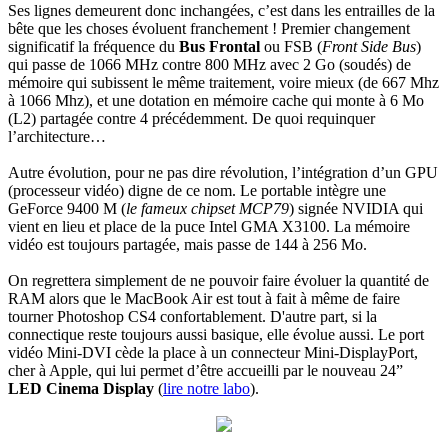
Ses lignes demeurent donc inchangées, c’est dans les entrailles de la
bête que les choses évoluent franchement ! Premier changement
significatif la fréquence du
Bus Frontal
ou FSB (
Front Side Bus
)
qui passe de 1066 MHz contre 800 MHz avec 2 Go (soudés) de
mémoire qui subissent le même traitement, voire mieux (de 667 Mhz
à 1066 Mhz), et une dotation en mémoire cache qui monte à 6 Mo
(L2) partagée contre 4 précédemment. De quoi requinquer
l’architecture…
Autre évolution, pour ne pas dire révolution, l’intégration d’un GPU
(processeur vidéo) digne de ce nom. Le portable intègre une
GeForce 9400 M (
le fameux chipset MCP79
) signée NVIDIA qui
vient en lieu et place de la puce Intel GMA X3100. La mémoire
vidéo est toujours partagée, mais passe de 144 à 256 Mo.
On regrettera simplement de ne pouvoir faire évoluer la quantité de
RAM alors que le MacBook Air est tout à fait à même de faire
tourner Photoshop CS4 confortablement. D'autre part, si la
connectique reste toujours aussi basique, elle évolue aussi. Le port
vidéo Mini-DVI cède la place à un connecteur Mini-DisplayPort,
cher à Apple, qui lui permet d’être accueilli par le nouveau 24”
LED Cinema Display
(
lire notre labo
).