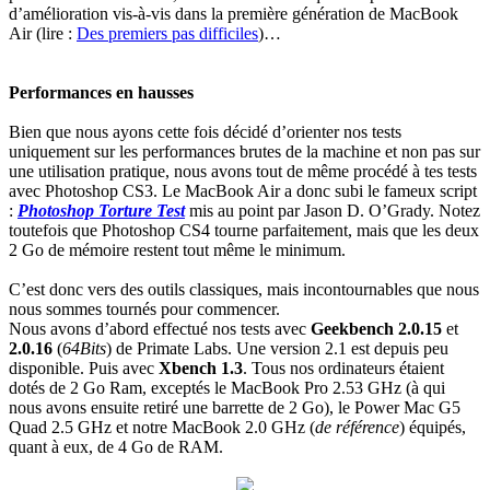
d’amélioration vis-à-vis dans la première génération de MacBook
Air (lire :
Des premiers pas difficiles
)…
Performances en hausses
Bien que nous ayons cette fois décidé d’orienter nos tests
uniquement sur les performances brutes de la machine et non pas sur
une utilisation pratique, nous avons tout de même procédé à tes tests
avec Photoshop CS3. Le MacBook Air a donc subi le fameux script
:
Photoshop Torture Test
mis au point par Jason D. O’Grady. Notez
toutefois que Photoshop CS4 tourne parfaitement, mais que les deux
2 Go de mémoire restent tout même le minimum.
C’est donc vers des outils classiques, mais incontournables que nous
nous sommes tournés pour commencer.
Nous avons d’abord effectué nos tests avec
Geekbench 2.0.15
et
2.0.16
(
64Bits
) de Primate Labs. Une version 2.1 est depuis peu
disponible. Puis avec
Xbench 1.3
. Tous nos ordinateurs étaient
dotés de 2 Go Ram, exceptés le MacBook Pro 2.53 GHz (à qui
nous avons ensuite retiré une barrette de 2 Go), le Power Mac G5
Quad 2.5 GHz et notre MacBook 2.0 GHz (
de référence
) équipés,
quant à eux, de 4 Go de RAM.