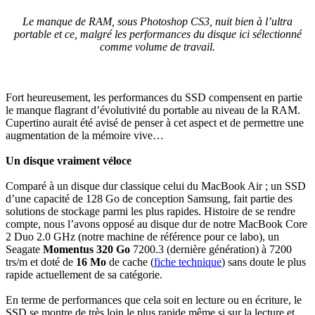
Le manque de RAM, sous Photoshop CS3, nuit bien à l’ultra
portable et ce, malgré les performances du disque ici sélectionné
comme volume de travail.
Fort heureusement, les performances du SSD compensent en partie
le manque flagrant d’évolutivité du portable au niveau de la RAM.
Cupertino aurait été avisé de penser à cet aspect et de permettre une
augmentation de la mémoire vive…
Un disque vraiment véloce
Comparé à un disque dur classique celui du MacBook Air ; un SSD
d’une capacité de 128 Go de conception Samsung, fait partie des
solutions de stockage parmi les plus rapides. Histoire de se rendre
compte, nous l’avons opposé au disque dur de notre MacBook Core
2 Duo 2.0 GHz (notre machine de référence pour ce labo), un
Seagate
Momentus 320 Go
7200.3 (dernière génération) à 7200
trs/m et doté de
16 Mo
de cache (
fiche technique
) sans doute le plus
rapide actuellement de sa catégorie.
En terme de performances que cela soit en lecture ou en écriture, le
SSD se montre de très loin le plus rapide même si sur la lecture et