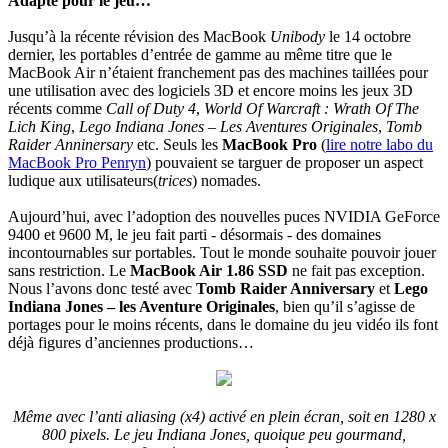
Adapté pour le jeu…
Jusqu’à la récente révision des MacBook
Unibody
le 14 octobre
dernier, les portables d’entrée de gamme au même titre que le
MacBook Air n’étaient franchement pas des machines taillées pour
une utilisation avec des logiciels 3D et encore moins les jeux 3D
récents comme
Call of Duty 4
,
World Of Warcraft : Wrath Of The
Lich King
,
Lego Indiana Jones – Les Aventures Originales
,
Tomb
Raider Anninersary
etc. Seuls les
MacBook Pro
(
lire notre labo du
MacBook Pro Penryn
) pouvaient se targuer de proposer un aspect
ludique aux utilisateurs(
trices
) nomades.
Aujourd’hui, avec l’adoption des nouvelles puces NVIDIA GeForce
9400 et 9600 M, le jeu fait parti - désormais - des domaines
incontournables sur portables. Tout le monde souhaite pouvoir jouer
sans restriction. Le
MacBook Air 1.86 SSD
ne fait pas exception.
Nous l’avons donc testé avec
Tomb Raider Anniversary
et
Lego
Indiana Jones – les Aventure Originales
, bien qu’il s’agisse de
portages pour le moins récents, dans le domaine du jeu vidéo ils font
déjà figures d’anciennes productions…
Même avec l’anti aliasing (x4) activé en plein écran, soit en 1280 x
800 pixels. Le jeu Indiana Jones, quoique peu gourmand,