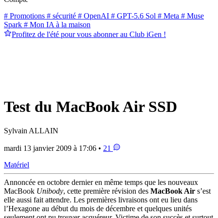
# Promotions
# sécurité
# OpenAI
# GPT-5.6 Sol
# Meta
# Muse
Spark
# Mon IA à la maison
Profitez de l'été pour vous abonner au Club iGen !
Test du MacBook Air SSD
Sylvain ALLAIN
mardi 13 janvier 2009 à 17:06 •
21
Matériel
Annoncée en octobre dernier en même temps que les nouveaux
MacBook
Unibody
, cette première révision des
MacBook Air
s’est
elle aussi fait attendre. Les premières livraisons ont eu lieu dans
l’Hexagone au début du mois de décembre et quelques unités
seulement ont pu trouver acquéreur. Victime de son succès et surtout