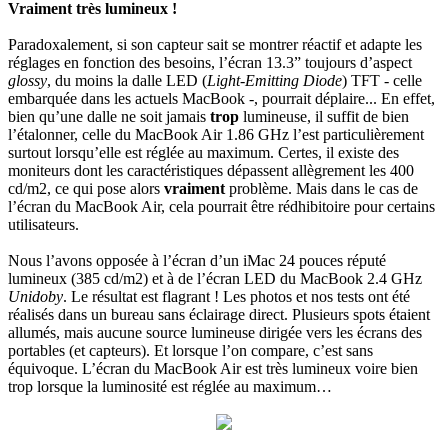
Vraiment très lumineux !
Paradoxalement, si son capteur sait se montrer réactif et adapte les
réglages en fonction des besoins, l’écran 13.3” toujours d’aspect
glossy
, du moins la dalle LED (
Light-Emitting Diode
) TFT - celle
embarquée dans les actuels MacBook -, pourrait déplaire... En effet,
bien qu’une dalle ne soit jamais
trop
lumineuse, il suffit de bien
l’étalonner, celle du MacBook Air 1.86 GHz l’est particulièrement
surtout lorsqu’elle est réglée au maximum. Certes, il existe des
moniteurs dont les caractéristiques dépassent allègrement les 400
cd/m2, ce qui pose alors
vraiment
problème. Mais dans le cas de
l’écran du MacBook Air, cela pourrait être rédhibitoire pour certains
utilisateurs.
Nous l’avons opposée à l’écran d’un iMac 24 pouces réputé
lumineux (385 cd/m2) et à de l’écran LED du MacBook 2.4 GHz
Unidoby
. Le résultat est flagrant ! Les photos et nos tests ont été
réalisés dans un bureau sans éclairage direct. Plusieurs spots étaient
allumés, mais aucune source lumineuse dirigée vers les écrans des
portables (et capteurs). Et lorsque l’on compare, c’est sans
équivoque. L’écran du MacBook Air est très lumineux voire bien
trop lorsque la luminosité est réglée au maximum…