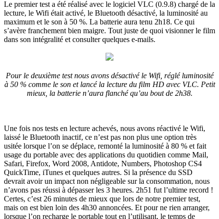
Le premier test a été réalisé avec le logiciel VLC (0.9.8) chargé de la
lecture, le Wifi était activé, le Bluetooth désactivé, la luminosité au
maximum et le son à 50 %. La batterie aura tenu 2h18. Ce qui
s’avère franchement bien maigre. Tout juste de quoi visionner le film
dans son intégralité et consulter quelques e-mails.
Pour le deuxième test nous avons désactivé le Wifi, réglé luminosité
à 50 % comme le son et lancé la lecture du film HD avec VLC. Petit
mieux, la batterie n’aura flanché qu’au bout de 2h38.
Une fois nos tests en lecture achevés, nous avons réactivé le Wifi,
laissé le Bluetooth inactif, ce n’est pas non plus une option très
usitée lorsque l’on se déplace, remonté la luminosité à 80 % et fait
usage du portable avec des applications du quotidien comme Mail,
Safari, Firefox, Word 2008, Antidote, Numbers, Photoshop CS4
QuickTime, iTunes et quelques autres. Si la présence du SSD
devrait avoir un impact non négligeable sur la consommation, nous
n’avons pas réussi à dépasser les 3 heures. 2h51 fut l’ultime record !
Certes, c’est 26 minutes de mieux que lors de notre premier test,
mais on est bien loin des 4h30 annoncées. Et pour ne rien arranger,
lorsque l’on recharge le portable tout en l’utilisant, le temps de