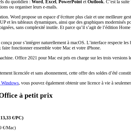
els du quotidien :
Word
,
Excel
,
PowerPoint
et
Outlook
. C’est la suit
ions ou organiser leurs e-mails.
on. Word propose un espace d’écriture plus clair et une meilleure gestion 
t les tableaux dynamiques, ainsi que des graphiques modernisés pour 
soignées, sans complexité inutile. Et parce qu’il s’agit de l’édition Hom
 conçu pour s’intégrer naturellement à macOS. L’interface respecte les 
 faire fonctionner ensemble votre Mac et votre iPhone.
e machine. Office 2021 pour Mac est pris en charge sur les trois vers
tement licenciée et sans abonnement, cette offre des soldes d’été consti
ur Windows
, vous pouvez également obtenir une licence à vie à seuleme
ffice à petit prix
 13,33 €/PC)
99 €/Mac)