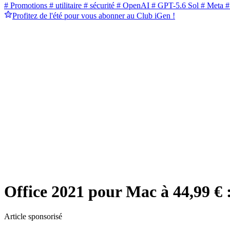
# Promotions
# utilitaire
# sécurité
# OpenAI
# GPT-5.6 Sol
# Meta
#
Profitez de l'été pour vous abonner au Club iGen !
Office 2021 pour Mac à 44,99 € :
Article sponsorisé