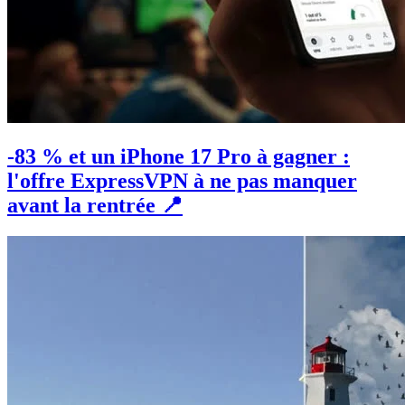
-83 % et un iPhone 17 Pro à gagner :
l'offre ExpressVPN à ne pas manquer
avant la rentrée 📍