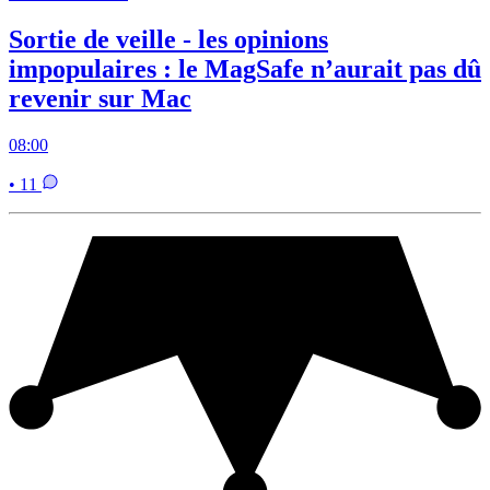
Sortie de veille - les opinions
impopulaires : le MagSafe n’aurait pas dû
revenir sur Mac
08:00
• 11