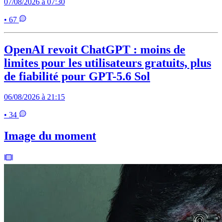
07/08/2026 à 07:30
• 67
OpenAI revoit ChatGPT : moins de
limites pour les utilisateurs gratuits, plus
de fiabilité pour GPT-5.6 Sol
06/08/2026 à 21:15
• 34
Image du moment