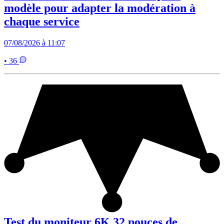
modèle pour adapter la modération à
chaque service
07/08/2026 à 11:07
• 36
Test du moniteur 6K 32 pouces de