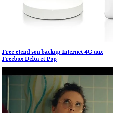
Free étend son backup Internet 4G aux
Freebox Delta et Pop