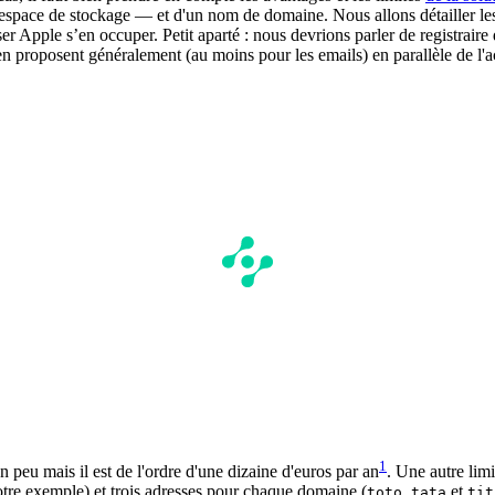
espace de stockage — et d'un nom de domaine. Nous allons détailler les
aisser Apple s’en occuper. Petit aparté : nous devrions parler de registra
 en proposent généralement (au moins pour les emails) en parallèle de l
1
 peu mais il est de l'ordre d'une dizaine d'euros par an
. Une autre lim
tre exemple) et trois adresses pour chaque domaine (
,
et
toto
tata
tit