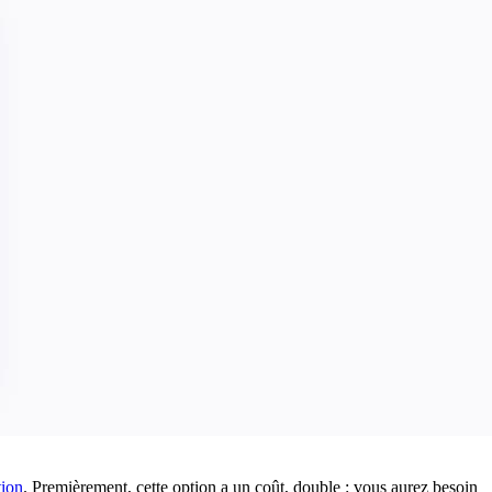
tion
. Premièrement, cette option a un coût, double : vous aurez besoin