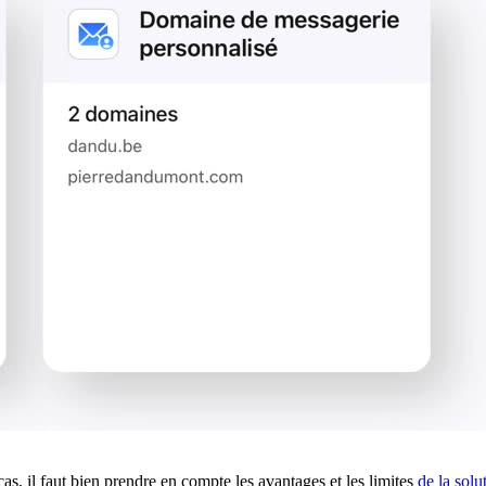
as, il faut bien prendre en compte les avantages et les limites
de la solu