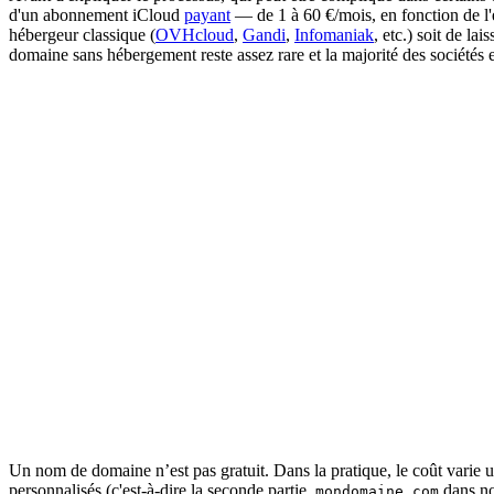
d'un abonnement iCloud
payant
— de 1 à 60 €/mois, en fonction de l'
hébergeur classique (
OVHcloud
,
Gandi
,
Infomaniak
, etc.) soit de l
domaine sans hébergement reste assez rare et la majorité des sociétés
Un nom de domaine n’est pas gratuit. Dans la pratique, le coût varie un
personnalisés (c'est-à-dire la seconde partie,
dans no
mondomaine.com