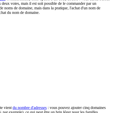
 deux voies, mais il est soit possible de le commander par un
ire de noms de domaine, mais dans la pratique, l'achat d'un nom de
'achat du nom de domaine.
ite vient
du nombre d'adresses
: vous pouvez ajouter cinq domaines
par exemple), ce qui peut être un brin léger pour les familles.
i