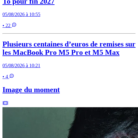
To pour fin 2027
05/08/2026 à 10:55
• 22
Plusieurs centaines d’euros de remises sur
les MacBook Pro M5 Pro et M5 Max
05/08/2026 à 10:21
• 4
Image du moment