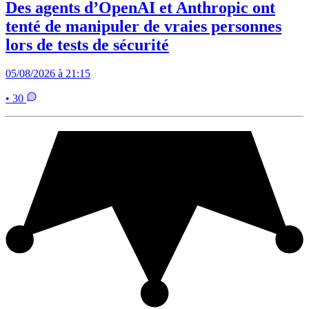
Des agents d’OpenAI et Anthropic ont
tenté de manipuler de vraies personnes
lors de tests de sécurité
05/08/2026 à 21:15
• 30