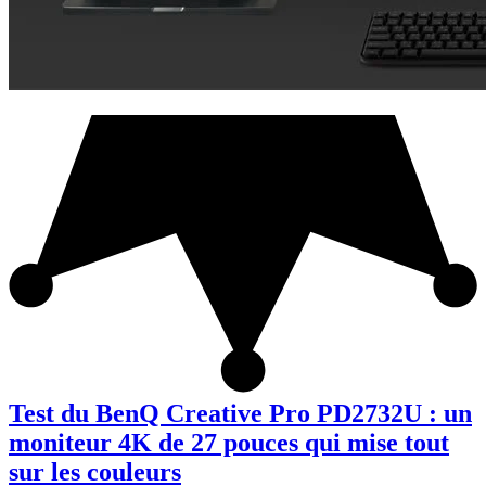
Test du BenQ Creative Pro PD2732U : un
moniteur 4K de 27 pouces qui mise tout
sur les couleurs