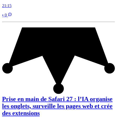
21:15
• 0
Prise en main de Safari 27 : l’IA organise
les onglets, surveille les pages web et crée
des extensions