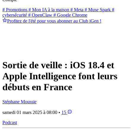
# Promotions
# Mon IA à la maison
# Meta
# Muse Spark
#
cybersécurité
# OpenClaw
# Google Chrome
Profitez de l'été pour vous abonner au Club iGen !
Sortie de veille : iOS 18.4 et
Apple Intelligence font leurs
débuts en France
Stéphane Moussie
samedi 01 mars 2025 à 08:00 •
15
Podcast