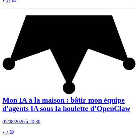
• 33
Mon IA à la maison : bâtir mon équipe
d'agents IA sous la houlette d’OpenClaw
05/08/2026 à 20:30
• 2