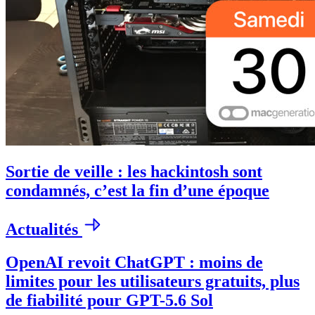
Sortie de veille : les hackintosh sont
condamnés, c’est la fin d’une époque
Actualités
OpenAI revoit ChatGPT : moins de
limites pour les utilisateurs gratuits, plus
de fiabilité pour GPT-5.6 Sol