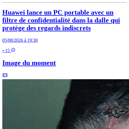
Huawei lance un PC portable avec un
filtre de confidentialité dans la dalle qui
protège des regards indiscrets
05/08/2026 à 19:30
• 15
Image du moment