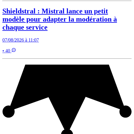
Shieldstral : Mistral lance un petit
modèle pour adapter la modération à
chaque service
07/08/2026 à 11:07
• 40