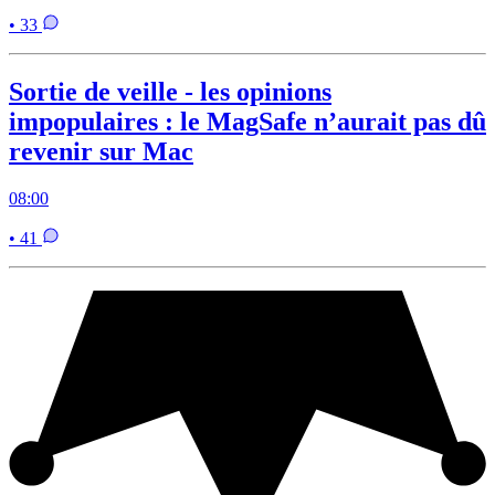
• 33
Sortie de veille - les opinions
impopulaires : le MagSafe n’aurait pas dû
revenir sur Mac
08:00
• 41