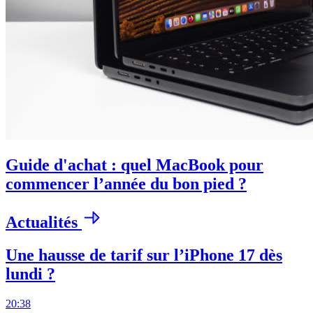
Guide d'achat : quel MacBook pour
commencer l’année du bon pied ?
Actualités
Une hausse de tarif sur l’iPhone 17 dès
lundi ?
20:38