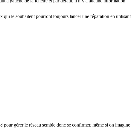
aut à gauche de la fenêtre et par défaut, il n’y a aucune information
x qui le souhaitent pourront toujours lancer une réparation en utilisant
pour gérer le réseau semble donc se confirmer, même si on imagine
yd