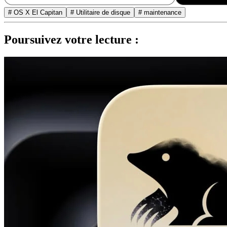
# OS X El Capitan
# Utilitaire de disque
# maintenance
Poursuivez votre lecture :