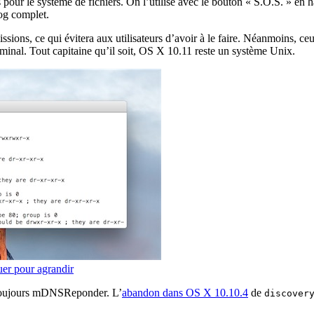
 pour le système de fichiers. On l’utilise avec le bouton « S.O.S. » en h
log complet.
sions, ce qui évitera aux utilisateurs d’avoir à le faire. Néanmoins, ceu
minal. Tout capitaine qu’il soit, OS X 10.11 reste un système Unix.
uer pour agrandir
e toujours mDNSReponder. L’
abandon dans OS X 10.10.4
de
discover