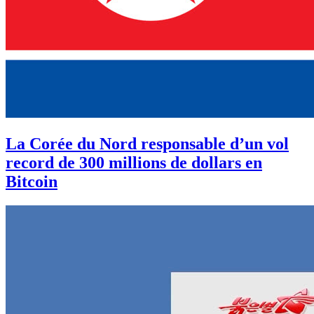
La Corée du Nord responsable d’un vol
record de 300 millions de dollars en
Bitcoin