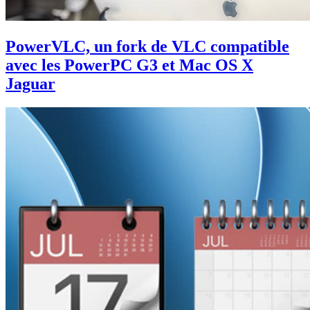
PowerVLC, un fork de VLC compatible
avec les PowerPC G3 et Mac OS X
Jaguar