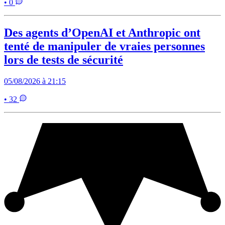
• 0
Des agents d’OpenAI et Anthropic ont
tenté de manipuler de vraies personnes
lors de tests de sécurité
05/08/2026 à 21:15
• 32