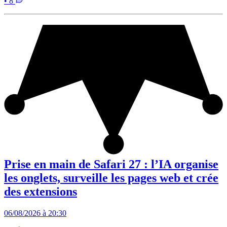
• 8
Prise en main de Safari 27 : l’IA organise
les onglets, surveille les pages web et crée
des extensions
06/08/2026 à 20:30