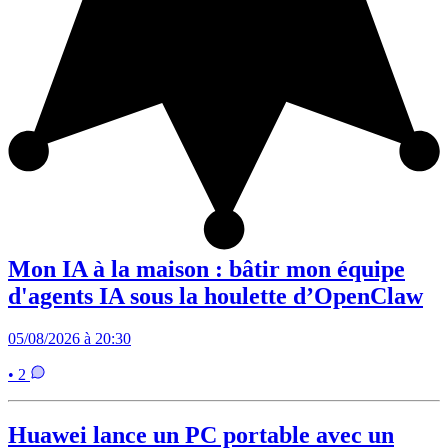
Mon IA à la maison : bâtir mon équipe
d'agents IA sous la houlette d’OpenClaw
05/08/2026 à 20:30
• 2
Huawei lance un PC portable avec un