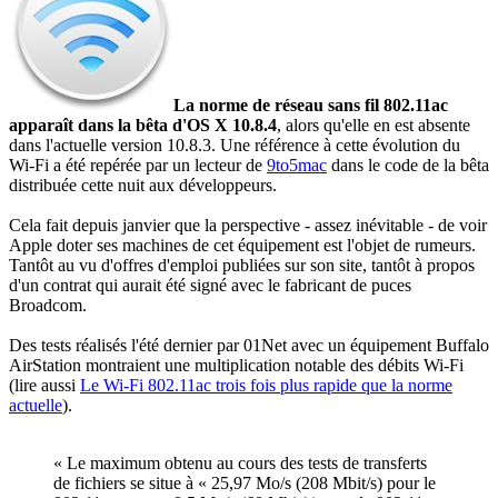
La norme de réseau sans fil 802.11ac
apparaît dans la bêta d'OS X 10.8.4
, alors qu'elle en est absente
dans l'actuelle version 10.8.3. Une référence à cette évolution du
Wi-Fi a été repérée par un lecteur de
9to5mac
dans le code de la bêta
distribuée cette nuit aux développeurs.
Cela fait depuis janvier que la perspective - assez inévitable - de voir
Apple doter ses machines de cet équipement est l'objet de rumeurs.
Tantôt au vu d'offres d'emploi publiées sur son site, tantôt à propos
d'un contrat qui aurait été signé avec le fabricant de puces
Broadcom.
Des tests réalisés l'été dernier par 01Net avec un équipement Buffalo
AirStation montraient une multiplication notable des débits Wi-Fi
(lire aussi
Le Wi-Fi 802.11ac trois fois plus rapide que la norme
actuelle
).
« Le maximum obtenu au cours des tests de transferts
de fichiers se situe à « 25,97 Mo/s (208 Mbit/s) pour le