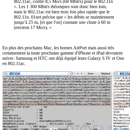
802.11ac, contre 8,5 Mo/s (68 Mbit/s) pour le 802.11n
». Les 1 300 Mbit/s théoriques sont donc bien loin,
mais le 802.11ac est bien trois fois plus rapide que le
802.11n. 01net précise que « les débits se maintiennent
jusqu’à 25 m, [et que l'on] constate une chute à 60 m
(environ 17 Mo/s). »
En plus des prochains Mac, les bornes AirPort mais aussi très
certainement la toute prochaine gamme d'iPhone et iPad devraient
suivre. Samsung et HTC ont déjà équipé leurs Galaxy S IV et One
en 802.11ac.