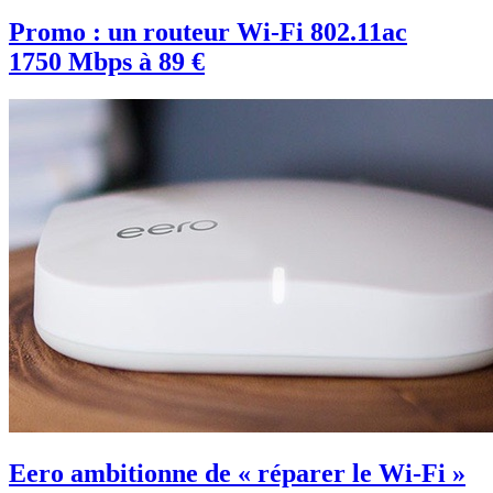
Promo : un routeur Wi-Fi 802.11ac
1750 Mbps à 89 €
Eero ambitionne de « réparer le Wi-Fi »