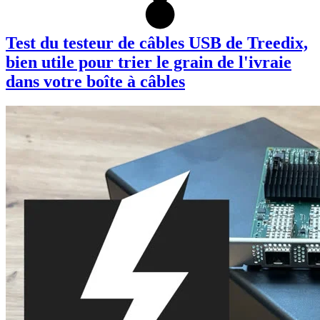
Test du testeur de câbles USB de Treedix,
bien utile pour trier le grain de l'ivraie
dans votre boîte à câbles