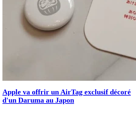
Apple va offrir un AirTag exclusif décoré
d'un Daruma au Japon