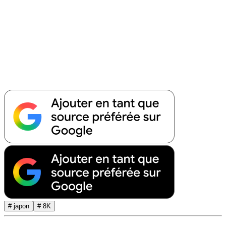
# japon
# 8K