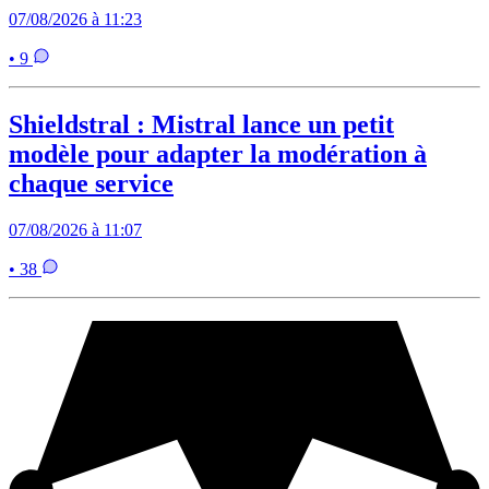
07/08/2026 à 11:23
• 9
Shieldstral : Mistral lance un petit
modèle pour adapter la modération à
chaque service
07/08/2026 à 11:07
• 38