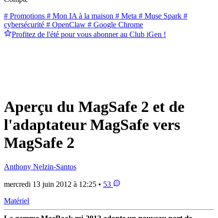
# Promotions
# Mon IA à la maison
# Meta
# Muse Spark
#
cybersécurité
# OpenClaw
# Google Chrome
Profitez de l'été pour vous abonner au Club iGen !
Aperçu du MagSafe 2 et de
l'adaptateur MagSafe vers
MagSafe 2
Anthony Nelzin-Santos
mercredi 13 juin 2012 à 12:25 •
53
Matériel