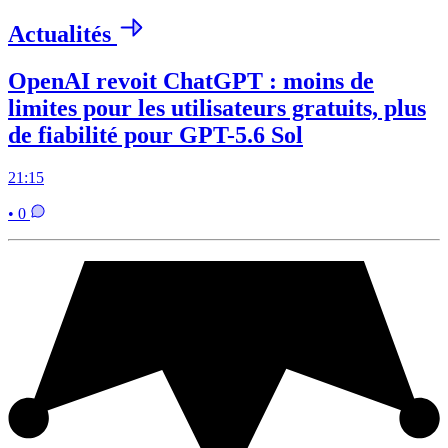
Actualités
OpenAI revoit ChatGPT : moins de
limites pour les utilisateurs gratuits, plus
de fiabilité pour GPT-5.6 Sol
21:15
• 0