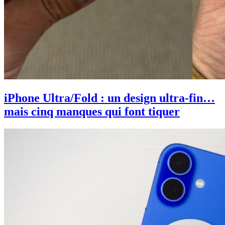
iPhone Ultra/Fold : un design ultra-fin…
mais cinq manques qui font tiquer