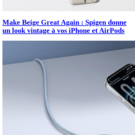
Make Beige Great Again : Spigen donne
un look vintage à vos iPhone et AirPods