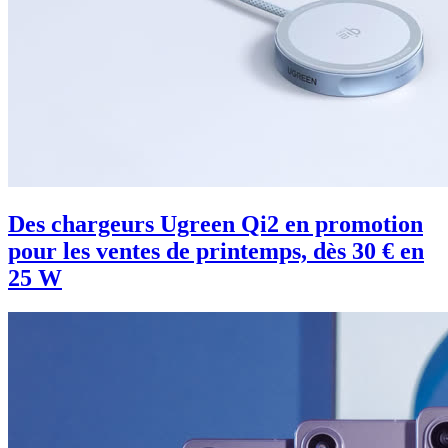
Des chargeurs Ugreen Qi2 en promotion
pour les ventes de printemps, dès 30 € en
25 W