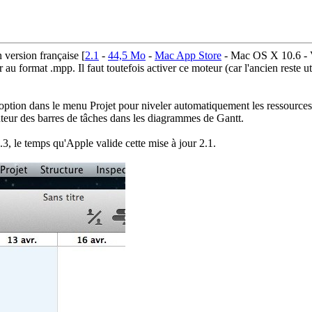
 version française [
2.1
-
44,5 Mo
-
Mac App Store
- Mac OS X 10.6 - VF
u format .mpp. Il faut toutefois activer ce moteur (car l'ancien reste uti
 option dans le menu Projet pour niveler automatiquement les ressource
teur des barres de tâches dans les diagrammes de Gantt.
3, le temps qu'Apple valide cette mise à jour 2.1.