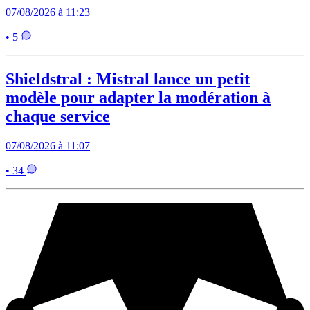
07/08/2026 à 11:23
• 5
Shieldstral : Mistral lance un petit
modèle pour adapter la modération à
chaque service
07/08/2026 à 11:07
• 34