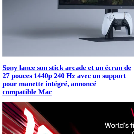
Sony lance son stick arcade et un écran de
27 pouces 1440p 240 Hz avec un support
pour manette intégré, annoncé
compatible Mac