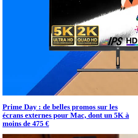
Prime Day : de belles promos sur les
écrans externes pour Mac, dont un 5K à
moins de 475 €