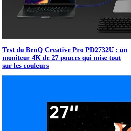
Test du BenQ Creative Pro PD2732U : un
moniteur 4K de 27 pouces qui mise tout
sur les couleurs