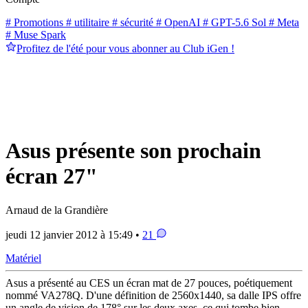
# Promotions
# utilitaire
# sécurité
# OpenAI
# GPT-5.6 Sol
# Meta
# Muse Spark
Profitez de l'été pour vous abonner au Club iGen !
Asus présente son prochain
écran 27"
Arnaud de la Grandière
jeudi 12 janvier 2012 à 15:49 •
21
Matériel
Asus a présenté au CES un écran mat de 27 pouces, poétiquement
nommé VA278Q. D'une définition de 2560x1440, sa dalle IPS offre
un angle de vision de 178° sur les deux axes, ce qui tombe bien