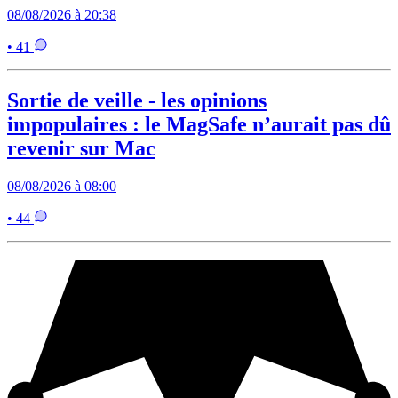
08/08/2026 à 20:38
• 41
Sortie de veille - les opinions
impopulaires : le MagSafe n’aurait pas dû
revenir sur Mac
08/08/2026 à 08:00
• 44