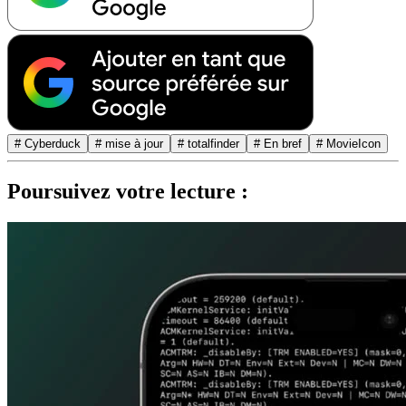
# Cyberduck
# mise à jour
# totalfinder
# En bref
# MovieIcon
Poursuivez votre lecture :