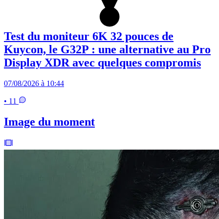
Test du moniteur 6K 32 pouces de
Kuycon, le G32P : une alternative au Pro
Display XDR avec quelques compromis
07/08/2026 à 10:44
• 11
Image du moment