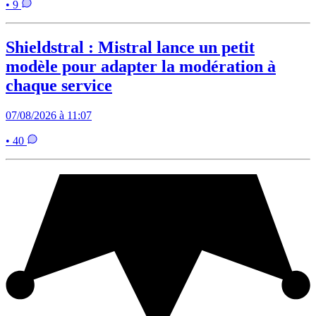
• 9
Shieldstral : Mistral lance un petit
modèle pour adapter la modération à
chaque service
07/08/2026 à 11:07
• 40