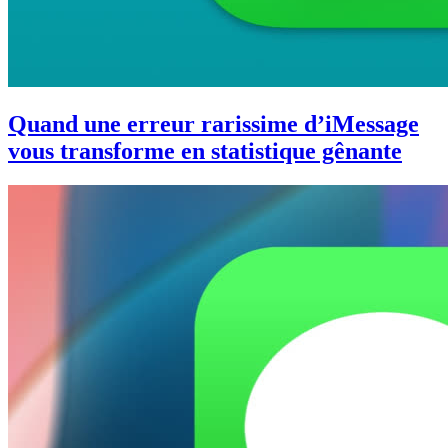
Quand une erreur rarissime d’iMessage
vous transforme en statistique gênante