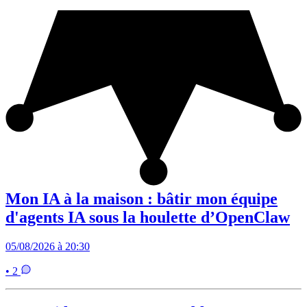
Mon IA à la maison : bâtir mon équipe
d'agents IA sous la houlette d’OpenClaw
05/08/2026 à 20:30
• 2