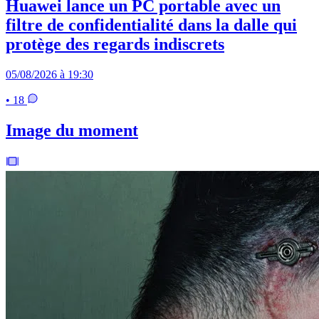
Huawei lance un PC portable avec un
filtre de confidentialité dans la dalle qui
protège des regards indiscrets
05/08/2026 à 19:30
• 18
Image du moment