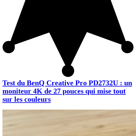
Test du BenQ Creative Pro PD2732U : un
moniteur 4K de 27 pouces qui mise tout
sur les couleurs