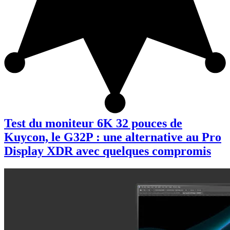
Test du moniteur 6K 32 pouces de
Kuycon, le G32P : une alternative au Pro
Display XDR avec quelques compromis