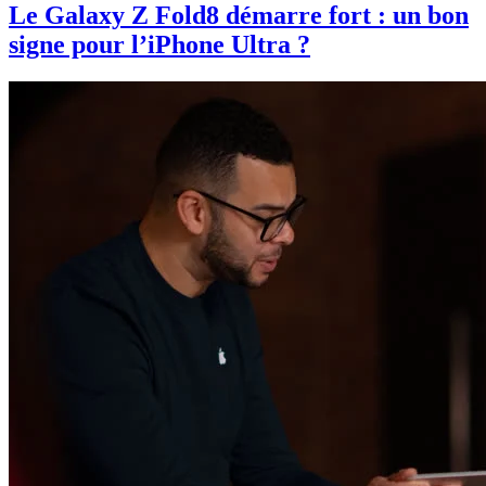
Le Galaxy Z Fold8 démarre fort : un bon
signe pour l’iPhone Ultra ?