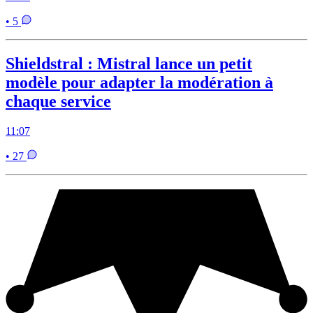
• 5
Shieldstral : Mistral lance un petit
modèle pour adapter la modération à
chaque service
11:07
• 27